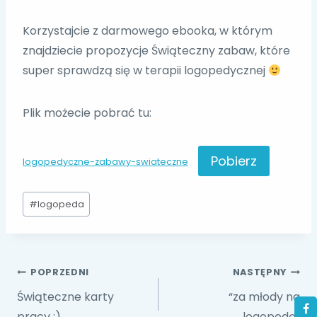
Korzystajcie z darmowego ebooka, w którym
znajdziecie propozycje Świąteczny zabaw, które
super sprawdzą się w terapii logopedycznej
Plik możecie pobrać tu:
Pobierz
logopedyczne-zabawy-swiateczne
Tagi
#
logopeda
wpisu:
Nawigacja
POPRZEDNI
NASTĘPNY
Świąteczne karty
“za młody na
pracy :)
logopedę”