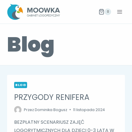
Przejdź
do
0
treści
Blog
BLOG
PRZYGODY RENIFERA
Przez
Dominika Bogusz
11 listopada 2024
BEZPŁATNY SCENARIUSZ ZAJĘĆ
LOGORYTMICZNYCH DLA DZIECI 0-3 LATA W