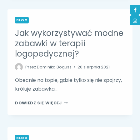
:)
BLOG
Jak wykorzystywać modne
zabawki w terapii
logopedycznej?
Przez
Dominika Bogusz
20 sierpnia 2021
Obecnie na topie, gdzie tylko się nie spojrzy,
króluje zabawka…
JAK
DOWIEDZ SIĘ WIĘCEJ
WYKORZYSTYWAĆ
MODNE
ZABAWKI
W
TERAPII
BLOG