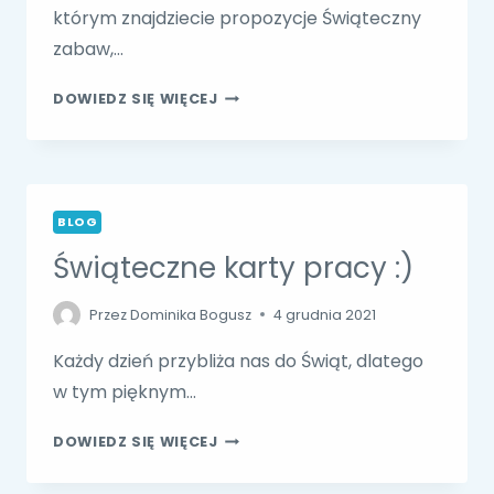
którym znajdziecie propozycje Świąteczny
zabaw,…
LOGOPEDYCZNE
DOWIEDZ SIĘ WIĘCEJ
ZABAWY
ŚWIĄTECZNE
BLOG
Świąteczne karty pracy :)
Przez
Dominika Bogusz
4 grudnia 2021
Każdy dzień przybliża nas do Świąt, dlatego
w tym pięknym…
ŚWIĄTECZNE
DOWIEDZ SIĘ WIĘCEJ
KARTY
PRACY