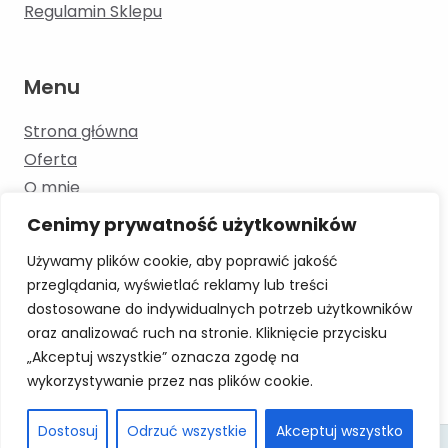
Regulamin Sklepu
Menu
Strona główna
Oferta
O mnie
Kontakt
Cenimy prywatność użytkowników
Blog
Używamy plików cookie, aby poprawić jakość
przeglądania, wyświetlać reklamy lub treści
dostosowane do indywidualnych potrzeb użytkowników
Skontaktuj się
oraz analizować ruch na stronie. Kliknięcie przycisku
„Akceptuj wszystkie” oznacza zgodę na
+48 886 193 353 moowka.logopeda@gmail.com
wykorzystywanie przez nas plików cookie.
Dostosuj
Odrzuć wszystkie
Akceptuj wszystko