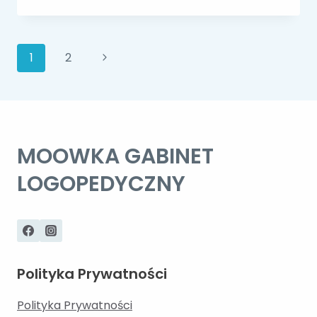
JEST
NEUROLOGOPEDA?
Nawigacja
Następna
1
2
strona
strony
MOOWKA GABINET
LOGOPEDYCZNY
Polityka Prywatności
Polityka Prywatności