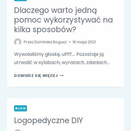
LOGOPEDYCZNEJ?
Dlaczego warto jedną
pomoc wykorzystywać na
kilka sposobów?
Przez
Dominika Bogusz
16 maja 2021
Wywołaliśmy głoskę, uffff…. Pozostaje ją
utrwalić w sylabach, wyrazach, zdaniach…
DLACZEGO
DOWIEDZ SIĘ WIĘCEJ
WARTO
JEDNĄ
POMOC
WYKORZYSTYWAĆ
NA
BLOG
KILKA
Logopedyczne DIY
SPOSOBÓW?