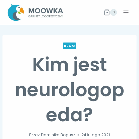
Przejdź
do
0
treści
BLOG
Kim jest
neurologop
eda?
Przez
Dominika Bogusz
24 lutego 2021