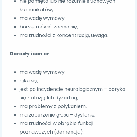
nie pamięta lub nie rozumie słuchowych
komunikatów,
ma wadę wymowy,
boi się mówić, zacina się,
ma trudności z koncentracją, uwagą.
Dorosły i senior
ma wadę wymowy,
jąka się,
jest po incydencie neurologicznym – boryka
się z afazją lub dyzartrią,
ma problemy z połykaniem,
ma zaburzenie głosu – dysfonie,
ma trudności w obrębie funkcji
poznawczych (demencja),