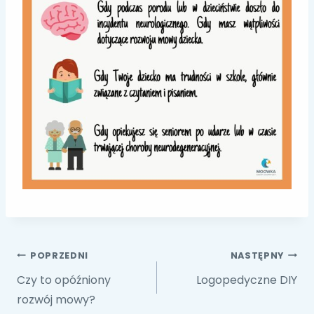
Nawigacja
POPRZEDNI
NASTĘPNY
Czy to opóźniony
Logopedyczne DIY
wpisu
rozwój mowy?