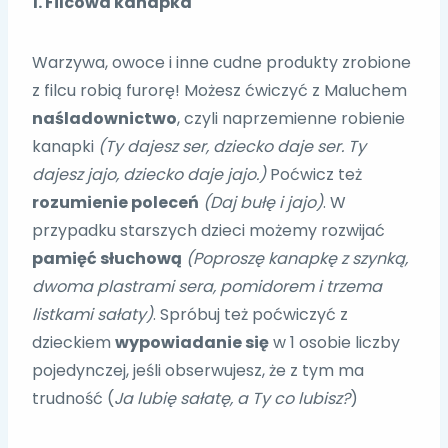
1. Filcowa kanapka
Warzywa, owoce i inne cudne produkty zrobione
z filcu robią furorę! Możesz ćwiczyć z Maluchem
naśladownictwo
, czyli naprzemienne robienie
kanapki
(Ty dajesz ser, dziecko daje ser. Ty
dajesz jajo, dziecko daje jajo.)
Poćwicz też
rozumienie poleceń
(Daj bułę i jajo)
. W
przypadku starszych dzieci możemy rozwijać
pamięć słuchową
(Poproszę kanapkę z szynką,
dwoma plastrami sera, pomidorem i trzema
listkami sałaty)
. Spróbuj też poćwiczyć z
dzieckiem
wypowiadanie się
w 1 osobie liczby
pojedynczej, jeśli obserwujesz, że z tym ma
trudność (
Ja lubię sałatę, a Ty co lubisz?
)