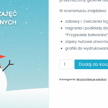
przeznaczony głównie dla 
W scenariuszu znajdziesz:
zabawy i ćwiczenia lo
nagrania i podkłady do
“Przyjaciele bałwanka”
zapisy nutowe utworó
grafiki do wydrukowani
ilość
Dodaj do kos
Przyjaciele
bałwanka
Kategoria:
Wszystkie produkty
-
scenariusz
zajęć
logorytmicznych