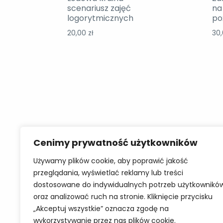
scenariusz zajęć
na
logorytmicznych
po
20,00
zł
30
MOOWKA
Poli
Cenimy prywatność użytkowników
GABINET
Polity
Używamy plików cookie, aby poprawić jakość
przeglądania, wyświetlać reklamy lub treści
LOGOPEDYCZNY
Regul
dostosowane do indywidualnych potrzeb użytkownikó
oraz analizować ruch na stronie. Kliknięcie przycisku
„Akceptuj wszystkie” oznacza zgodę na
wykorzystywanie przez nas plików cookie.