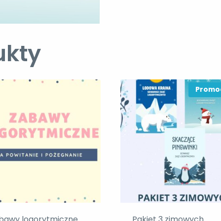
ukty
Promo
bawy logorytmiczne
Pakiet 3 zimowych