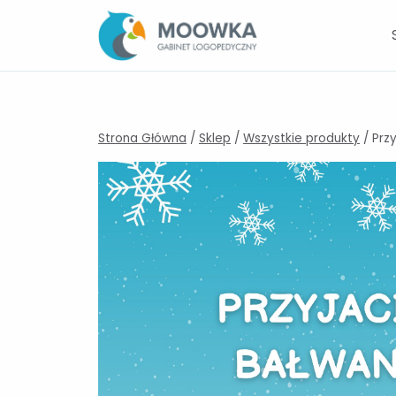
Przejdź
do
treści
Strona Główna
/
Sklep
/
Wszystkie produkty
/
Prz