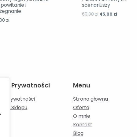
 powitanie i
scenariuszy
żegnanie
Pierwotna
Aktualna
60,00
zł
45,00
zł
,00
zł
cena
cena
wynosiła:
wynosi:
60,00 zł.
45,00 zł.
tyka Prywatności
Menu
ka Prywatności
Strona główna
amin Sklepu
Oferta
w
O mnie
Kontakt
Blog