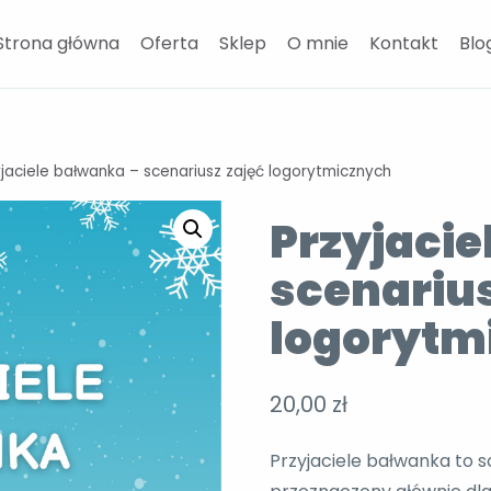
Strona główna
Oferta
Sklep
O mnie
Kontakt
Blo
yjaciele bałwanka – scenariusz zajęć logorytmicznych
Przyjacie
scenarius
logorytm
20,00
zł
Przyjaciele bałwanka to 