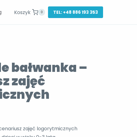
g
Koszyk
TEL: +48 886 193 353
0
le bałwanka –
z zajęć
icznych
scenariusz zajęć logorytmicznych