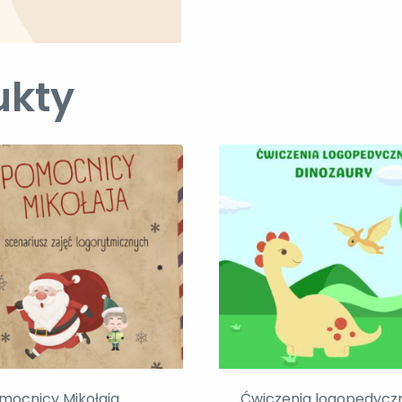
ukty
mocnicy Mikołaja
Ćwiczenia logopedycz