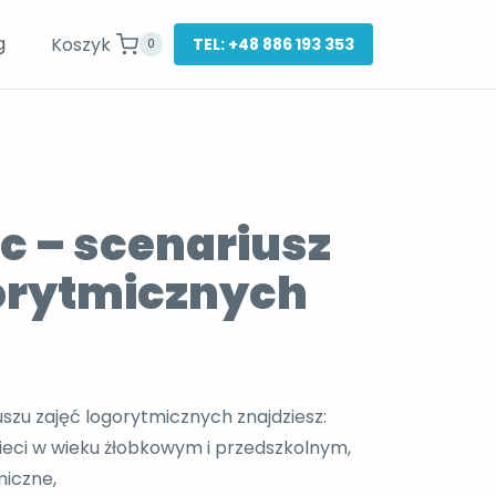
g
Koszyk
TEL: +48 886 193 353
0
c – scenariusz
gorytmicznych
zu zajęć logorytmicznych znajdziesz:
ieci w wieku żłobkowym i przedszkolnym,
miczne,