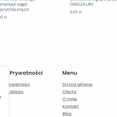
nariusz zajęć
DINOZAURY
gorytmicznych
5,00
zł
00
zł
tyka Prywatności
Menu
ka Prywatności
Strona główna
amin Sklepu
Oferta
w
O mnie
Kontakt
Blog