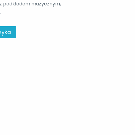
az z podkładem muzycznym,
.
zyka