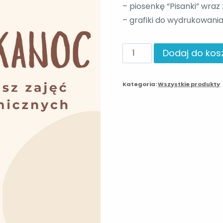
– piosenkę “Pisanki” wr
– grafiki do wydrukowania
ilość
Dodaj do kos
Wielkanoc
-
Kategoria:
Wszystkie produkty
scenariusz
zajęć
logorytmicznych