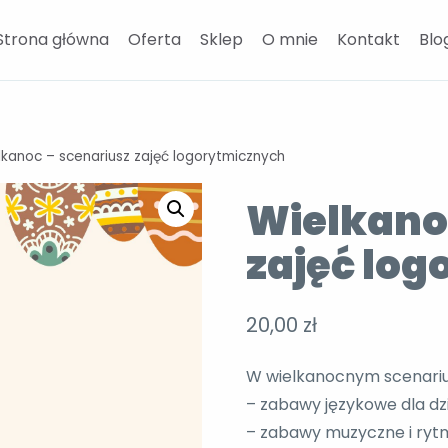
Strona główna
Oferta
Sklep
O mnie
Kontakt
Blo
lkanoc – scenariusz zajęć logorytmicznych
Wielkano
zajęć lo
20,00
zł
W wielkanocnym scenarius
– zabawy językowe dla dz
– zabawy muzyczne i ryt