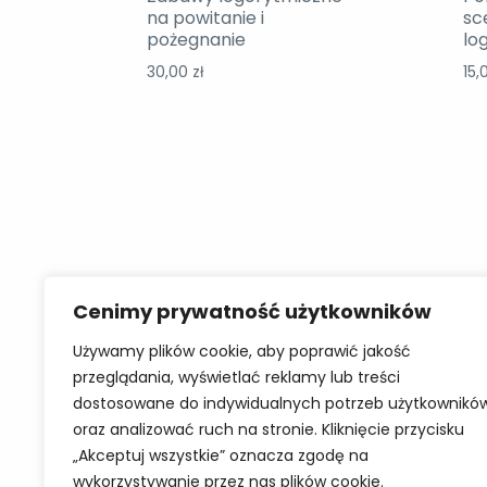
na powitanie i
sce
pożegnanie
lo
30,00
zł
15,
MOOWKA
Poli
Cenimy prywatność użytkowników
GABINET
Polity
Używamy plików cookie, aby poprawić jakość
przeglądania, wyświetlać reklamy lub treści
LOGOPEDYCZNY
Regul
dostosowane do indywidualnych potrzeb użytkownikó
oraz analizować ruch na stronie. Kliknięcie przycisku
„Akceptuj wszystkie” oznacza zgodę na
wykorzystywanie przez nas plików cookie.