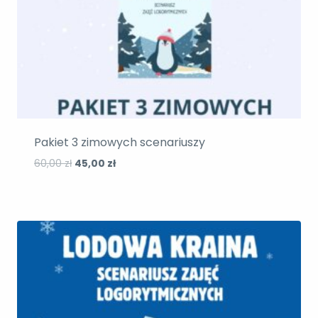
Pakiet 3 zimowych scenariuszy
Pierwotna
Aktualna
60,00
zł
45,00
zł
cena
cena
wynosiła:
wynosi:
60,00 zł.
45,00 zł.