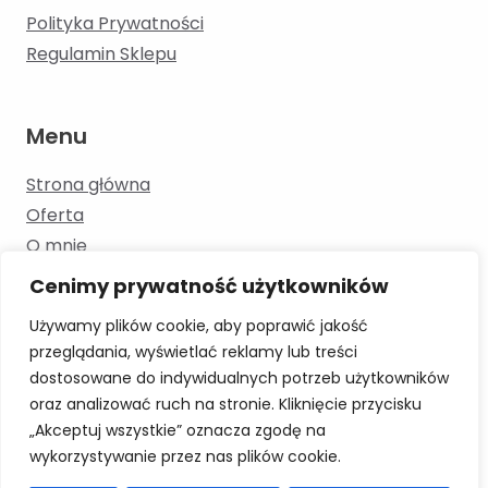
Polityka Prywatności
Regulamin Sklepu
Menu
Strona główna
Oferta
O mnie
Kontakt
Cenimy prywatność użytkowników
Blog
Używamy plików cookie, aby poprawić jakość
przeglądania, wyświetlać reklamy lub treści
dostosowane do indywidualnych potrzeb użytkowników
Skontaktuj się
oraz analizować ruch na stronie. Kliknięcie przycisku
„Akceptuj wszystkie” oznacza zgodę na
+48 886 193 353 moowka.logopeda@gmail.com
wykorzystywanie przez nas plików cookie.