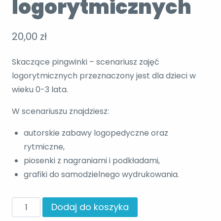
logorytmicznych
20,00
zł
Skaczące pingwinki – scenariusz zajęć
logorytmicznych przeznaczony jest dla dzieci w
wieku 0-3 lata.
W scenariuszu znajdziesz:
autorskie zabawy logopedyczne oraz
rytmiczne,
piosenki z nagraniami i podkładami,
grafiki do samodzielnego wydrukowania.
ilość
Dodaj do koszyka
Skaczące