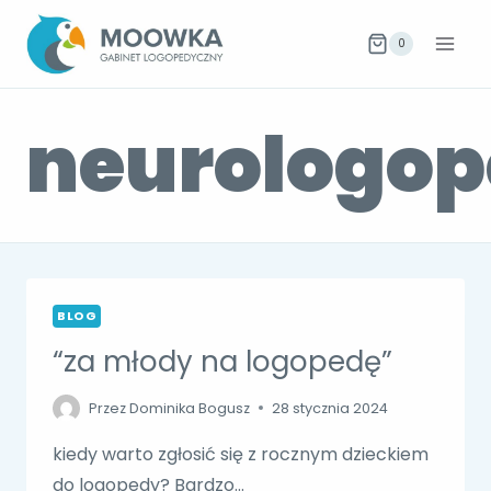
Przejdź
do
0
treści
neurologo
BLOG
“za młody na logopedę”
Przez
Dominika Bogusz
28 stycznia 2024
kiedy warto zgłosić się z rocznym dzieckiem
do logopedy? Bardzo…