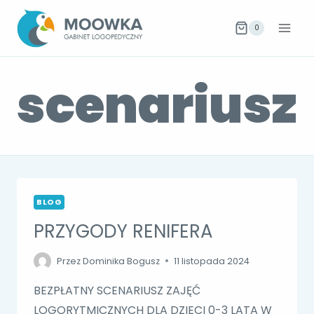
Przejdź
do
0
treści
scenariusz
BLOG
PRZYGODY RENIFERA
Przez
Dominika Bogusz
11 listopada 2024
BEZPŁATNY SCENARIUSZ ZAJĘĆ
LOGORYTMICZNYCH DLA DZIECI 0-3 LATA W