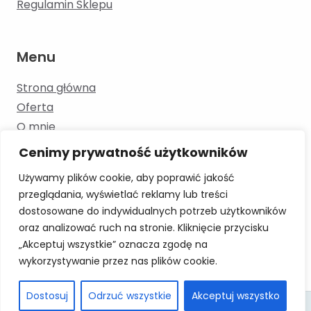
Regulamin Sklepu
Menu
Strona główna
Oferta
O mnie
Kontakt
Cenimy prywatność użytkowników
Blog
Używamy plików cookie, aby poprawić jakość
przeglądania, wyświetlać reklamy lub treści
dostosowane do indywidualnych potrzeb użytkowników
Skontaktuj się
oraz analizować ruch na stronie. Kliknięcie przycisku
„Akceptuj wszystkie” oznacza zgodę na
+48 886 193 353 moowka.logopeda@gmail.com
wykorzystywanie przez nas plików cookie.
Dostosuj
Odrzuć wszystkie
Akceptuj wszystko
Wdrożenie strony:
www.nextsite.pl