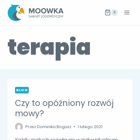
Przejdź
do
0
treści
terapia
BLOG
Czy to opóźniony rozwój
mowy?
Przez
Dominika Bogusz
1 lutego 2021
Każdy maluch rozwija się w indywidualnym