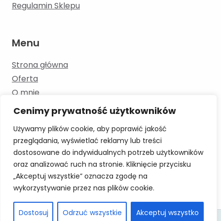
Regulamin Sklepu
Menu
Strona główna
Oferta
O mnie
Kontakt
Cenimy prywatność użytkowników
Blog
Używamy plików cookie, aby poprawić jakość
przeglądania, wyświetlać reklamy lub treści
dostosowane do indywidualnych potrzeb użytkowników
Skontaktuj się
oraz analizować ruch na stronie. Kliknięcie przycisku
„Akceptuj wszystkie” oznacza zgodę na
+48 886 193 353 moowka.logopeda@gmail.com
wykorzystywanie przez nas plików cookie.
Dostosuj
Odrzuć wszystkie
Akceptuj wszystko