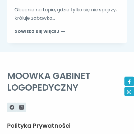
Obecnie na topie, gdzie tylko się nie spojrzy,
króluje zabawka…
JAK
DOWIEDZ SIĘ WIĘCEJ
WYKORZYSTYWAĆ
MODNE
ZABAWKI
W
TERAPII
LOGOPEDYCZNEJ?
MOOWKA GABINET
LOGOPEDYCZNY
Polityka Prywatności