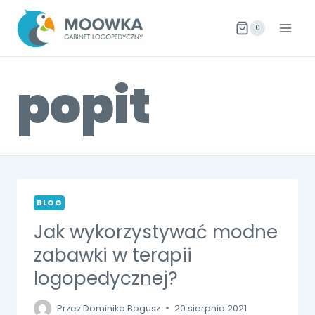
Przejdź
do
0
treści
popit
BLOG
Jak wykorzystywać modne
zabawki w terapii
logopedycznej?
Przez
Dominika Bogusz
20 sierpnia 2021