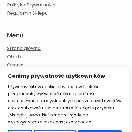
Polityka Prywatności
Regulamin Sklepu
Menu
Strona główna
Oferta
O mnie
Kontakt
Cenimy prywatność użytkowników
Blog
Używamy plików cookie, aby poprawić jakość
przeglądania, wyświetlać reklamy lub treści
dostosowane do indywidualnych potrzeb użytkowników
Skontaktuj się
oraz analizować ruch na stronie. Kliknięcie przycisku
„Akceptuj wszystkie” oznacza zgodę na
+48 886 193 353 moowka.logopeda@gmail.com
wykorzystywanie przez nas plików cookie.